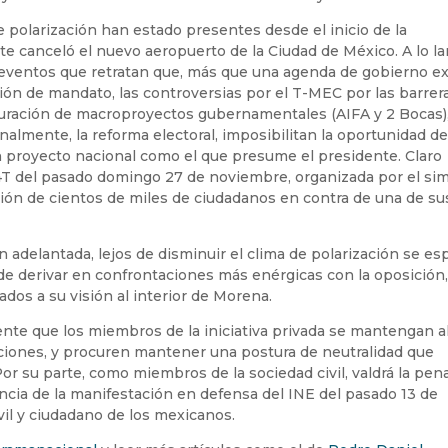
 polarización han estado presentes desde el inicio de la
te canceló el nuevo aeropuerto de la Ciudad de México. A lo la
 eventos que retratan que, más que una agenda de gobierno ex
ión de mandato, las controversias por el T-MEC por las barrer
guración de macroproyectos gubernamentales (AIFA y 2 Bocas),
nalmente, la reforma electoral, imposibilitan la oportunidad d
un proyecto nacional como el que presume el presidente. Claro
 4T del pasado domingo 27 de noviembre, organizada por el si
ión de cientos de miles de ciudadanos en contra de una de su
 adelantada, lejos de disminuir el clima de polarización se es
de derivar en confrontaciones más enérgicas con la oposición,
ados a su visión al interior de Morena.
ente que los miembros de la iniciativa privada se mantengan a
cciones, y procuren mantener una postura de neutralidad que
 Por su parte, como miembros de la sociedad civil, valdrá la pen
encia de la manifestación en defensa del INE del pasado 13 de
vil y ciudadano de los mexicanos.