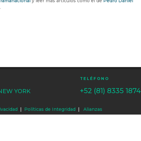
ramanacional
y leer más artículos como el de
Pedro Daniel
.
TELÉFONO
+52 (81) 8335 1874
 NEW YORK
ivacidad
|
Políticas de Integridad
|
Alianzas