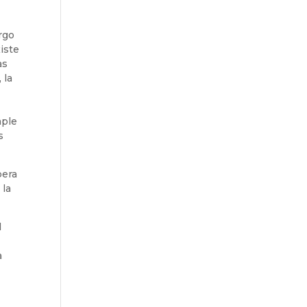
rgo
iste
as
 la
e
mple
s
pera
 la
l
a