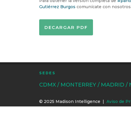
Para obtener la versión completa de
#pano
Gutiérrez Burgos
comunícate con nosotros
DECARGAR PDF
SEDES
CDMX / MONTERREY / MADRID /
© 2025 Madison Intelligence |
Aviso de Pr