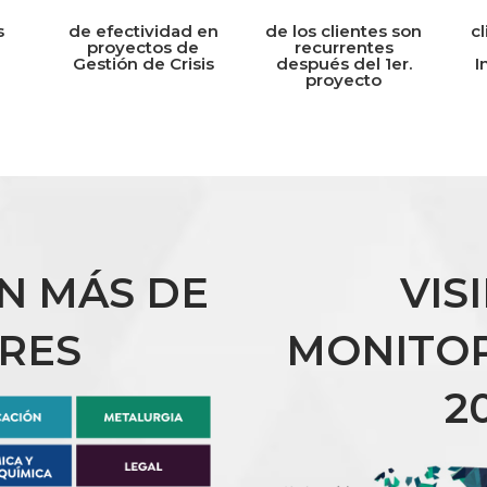
s
de efectividad en
de los clientes son
c
proyectos de
recurrentes
Gestión de Crisis
después del 1er.
I
proyecto
EN MÁS DE
VIS
ORES
MONITOR
2