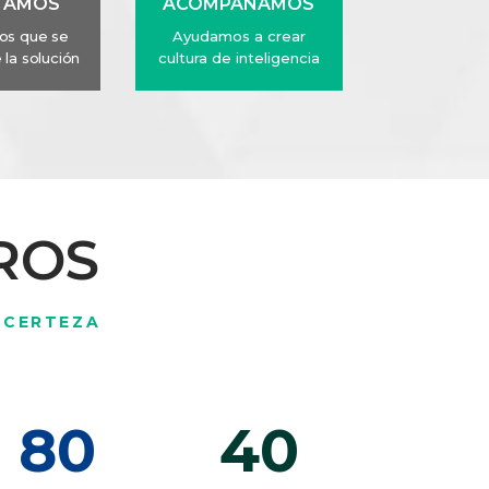
TAMOS
ACOMPAÑAMOS
os que se
Ayudamos a crear
la solución
cultura de inteligencia
ROS
 CERTEZA
80
40