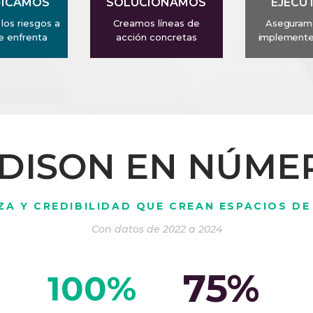
FICAMOS
SOLUCIONAMOS
EJECU
los riesgos a
Creamos líneas de
Aseguram
e enfrenta
acción concretas
implemente 
DISON EN NÚME
ZA Y CREDIBILIDAD QUE CREAN ESPACIOS DE
Con datos de 2022 a 2024
75
%
100
%