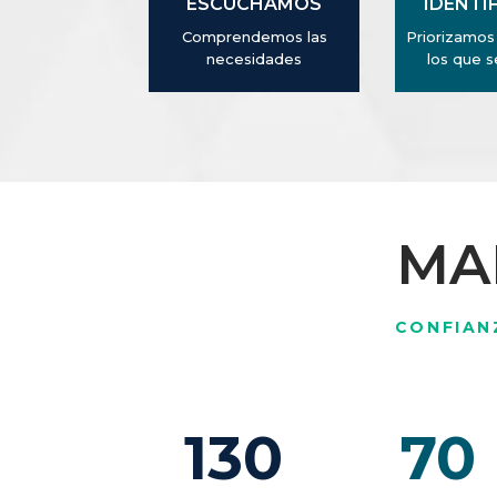
ESCUCHAMOS
IDENTI
Comprendemos las
Priorizamos 
necesidades
los que s
MA
CONFIAN
130
70