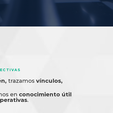
ECTIVAS
én,
trazamos
vínculos,
imos en
conocimiento útil
perativas
.